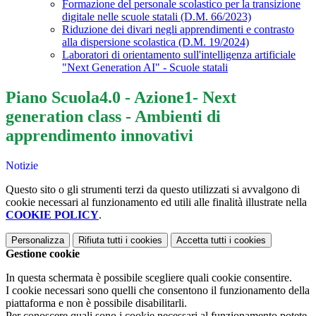
Formazione del personale scolastico per la transizione
digitale nelle scuole statali (D.M. 66/2023)
Riduzione dei divari negli apprendimenti e contrasto
alla dispersione scolastica (D.M. 19/2024)
Laboratori di orientamento sull'intelligenza artificiale
"Next Generation AI" - Scuole statali
Piano Scuola4.0 - Azione1- Next
generation class - Ambienti di
apprendimento innovativi
Notizie
Questo sito o gli strumenti terzi da questo utilizzati si avvalgono di
cookie necessari al funzionamento ed utili alle finalità illustrate nella
COOKIE POLICY
.
Personalizza
Rifiuta tutti
i cookies
Accetta tutti
i cookies
Gestione cookie
In questa schermata è possibile scegliere quali cookie consentire.
I cookie necessari sono quelli che consentono il funzionamento della
piattaforma e non è possibile disabilitarli.
Per conoscere quali sono i cookie necessari al funzionamento potete