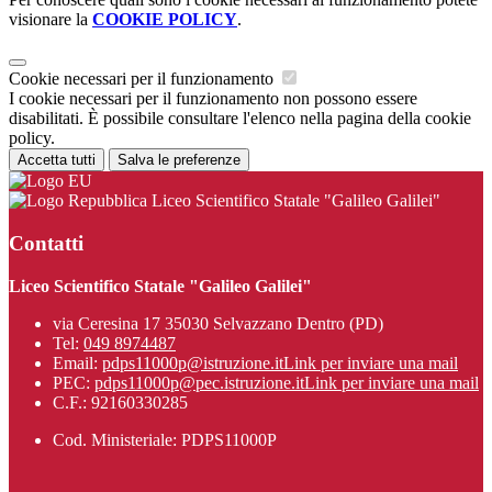
visionare la
COOKIE POLICY
.
Cookie necessari per il funzionamento
I cookie necessari per il funzionamento non possono essere
disabilitati. È possibile consultare l'elenco nella pagina della cookie
policy.
Accetta tutti
Salva le preferenze
Liceo Scientifico Statale "Galileo Galilei"
Contatti
Liceo Scientifico Statale "Galileo Galilei"
via Ceresina 17 35030 Selvazzano Dentro (PD)
Tel:
049 8974487
Email:
pdps11000p@istruzione.it
Link per inviare una mail
PEC:
pdps11000p@pec.istruzione.it
Link per inviare una mail
C.F.: 92160330285
Cod. Ministeriale: PDPS11000P