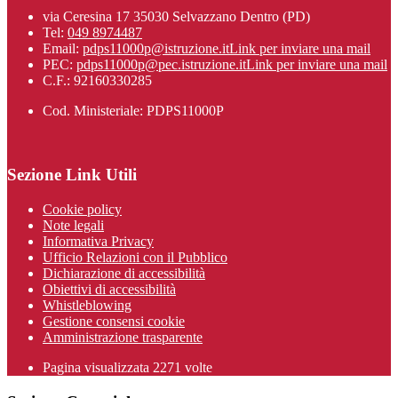
via Ceresina 17 35030 Selvazzano Dentro (PD)
Tel:
049 8974487
Email:
pdps11000p@istruzione.it
Link per inviare una mail
PEC:
pdps11000p@pec.istruzione.it
Link per inviare una mail
C.F.: 92160330285
Cod. Ministeriale: PDPS11000P
Sezione Link Utili
Cookie policy
Note legali
Informativa Privacy
Ufficio Relazioni con il Pubblico
Dichiarazione di accessibilità
Obiettivi di accessibilità
Whistleblowing
Gestione consensi cookie
Amministrazione trasparente
Pagina visualizzata
2271
volte