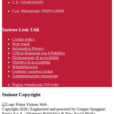
C.F.: 92160330285
Cod. Ministeriale: PDPS11000P
Sezione Link Utili
Cookie policy
Note legali
Informativa Privacy
Ufficio Relazioni con il Pubblico
Dichiarazione di accessibilità
Obiettivi di accessibilità
Whistleblowing
Gestione consensi cookie
Amministrazione trasparente
Pagina visualizzata
219
volte
Sezione Copyright
Copyright 2026 | Engineered and powered by Gruppo Spaggiari
Parma S.p.A. | Divisione Publishing & New Social Media