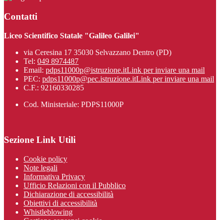
Contatti
Liceo Scientifico Statale "Galileo Galilei"
via Ceresina 17 35030 Selvazzano Dentro (PD)
Tel:
049 8974487
Email:
pdps11000p@istruzione.it
Link per inviare una mail
PEC:
pdps11000p@pec.istruzione.it
Link per inviare una mail
C.F.: 92160330285
Cod. Ministeriale: PDPS11000P
Sezione Link Utili
Cookie policy
Note legali
Informativa Privacy
Ufficio Relazioni con il Pubblico
Dichiarazione di accessibilità
Obiettivi di accessibilità
Whistleblowing