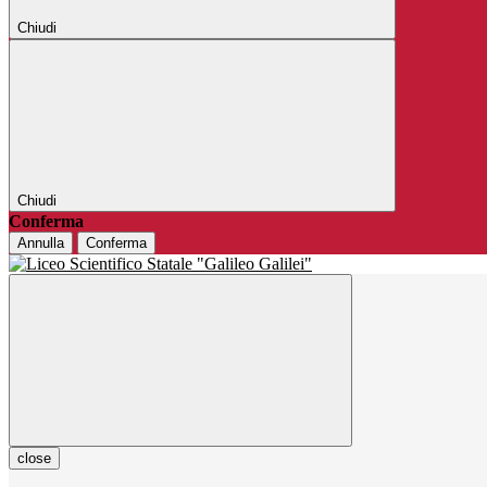
Chiudi
Chiudi
Conferma
Annulla
Conferma
close