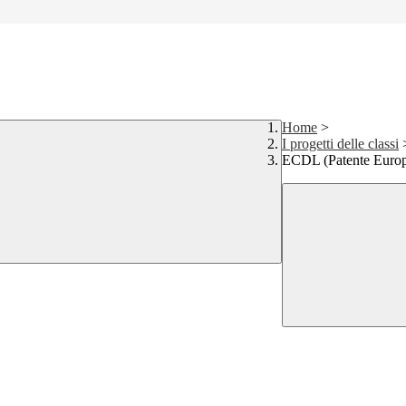
Home
>
I progetti delle classi
ECDL (Patente Europ