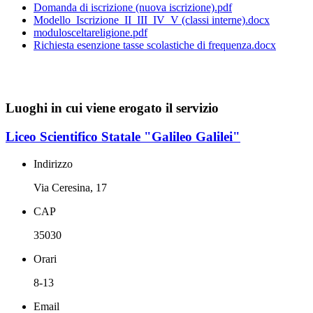
Domanda di iscrizione (nuova iscrizione).pdf
Modello_Iscrizione_II_III_IV_V (classi interne).docx
modulosceltareligione.pdf
Richiesta esenzione tasse scolastiche di frequenza.docx
Luoghi in cui viene erogato il servizio
Liceo Scientifico Statale "Galileo Galilei"
Indirizzo
Via Ceresina, 17
CAP
35030
Orari
8-13
Email