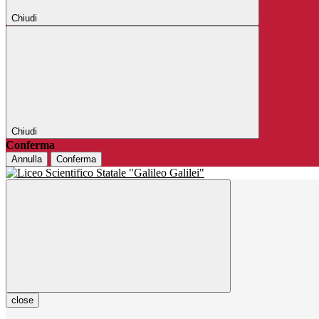
Chiudi
Chiudi
Conferma
Annulla
Conferma
close