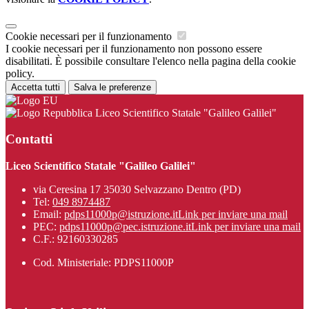
Cookie necessari per il funzionamento
I cookie necessari per il funzionamento non possono essere
disabilitati. È possibile consultare l'elenco nella pagina della cookie
policy.
Accetta tutti
Salva le preferenze
Liceo Scientifico Statale "Galileo Galilei"
Contatti
Liceo Scientifico Statale "Galileo Galilei"
via Ceresina 17 35030 Selvazzano Dentro (PD)
Tel:
049 8974487
Email:
pdps11000p@istruzione.it
Link per inviare una mail
PEC:
pdps11000p@pec.istruzione.it
Link per inviare una mail
C.F.: 92160330285
Cod. Ministeriale: PDPS11000P