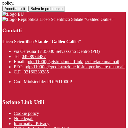
policy.
Accetta tutti
Salva le preferenze
Liceo Scientifico Statale "Galileo Galilei"
Contatti
Liceo Scientifico Statale "Galileo Galilei"
via Ceresina 17 35030 Selvazzano Dentro (PD)
Tel:
049 8974487
Email:
pdps11000p@istruzione.it
Link per inviare una mail
PEC:
pdps11000p@pec.istruzione.it
Link per inviare una mail
C.F.: 92160330285
Cod. Ministeriale: PDPS11000P
Sezione Link Utili
Cookie policy
Note legali
Informativa Privacy