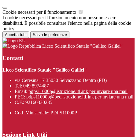
Cookie necessari per il funzionamento
I cookie necessari per il funzionamento non possono essere
disabilitati. È possibile consultare l'elenco nella pagina della cookie
policy.
Accetta tutti
Salva le preferenze
Liceo Scientifico Statale "Galileo Galilei"
Contatti
Liceo Scientifico Statale "Galileo Galilei"
via Ceresina 17 35030 Selvazzano Dentro (PD)
Tel:
049 8974487
Email:
pdps11000p@istruzione.it
Link per inviare una mail
PEC:
pdps11000p@pec.istruzione.it
Link per inviare una mail
C.F.: 92160330285
Cod. Ministeriale: PDPS11000P
Sezione Link Utili