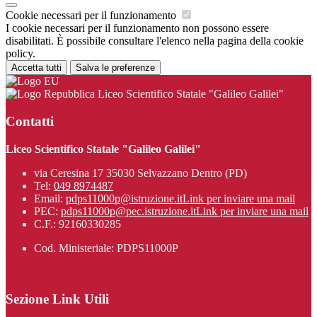
Cookie necessari per il funzionamento
I cookie necessari per il funzionamento non possono essere
disabilitati. È possibile consultare l'elenco nella pagina della cookie
policy.
Accetta tutti
Salva le preferenze
Liceo Scientifico Statale "Galileo Galilei"
Contatti
Liceo Scientifico Statale "Galileo Galilei"
via Ceresina 17 35030 Selvazzano Dentro (PD)
Tel:
049 8974487
Email:
pdps11000p@istruzione.it
Link per inviare una mail
PEC:
pdps11000p@pec.istruzione.it
Link per inviare una mail
C.F.: 92160330285
Cod. Ministeriale: PDPS11000P
Sezione Link Utili