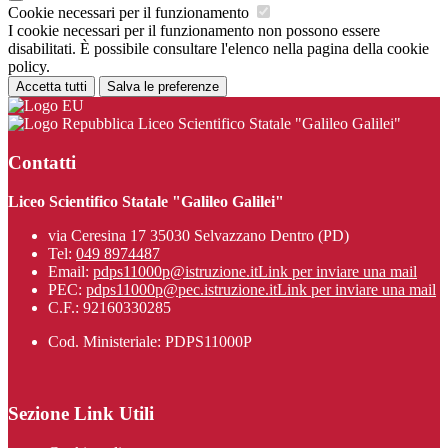
Cookie necessari per il funzionamento
I cookie necessari per il funzionamento non possono essere
disabilitati. È possibile consultare l'elenco nella pagina della cookie
policy.
Accetta tutti
Salva le preferenze
Liceo Scientifico Statale "Galileo Galilei"
Contatti
Liceo Scientifico Statale "Galileo Galilei"
via Ceresina 17 35030 Selvazzano Dentro (PD)
Tel:
049 8974487
Email:
pdps11000p@istruzione.it
Link per inviare una mail
PEC:
pdps11000p@pec.istruzione.it
Link per inviare una mail
C.F.: 92160330285
Cod. Ministeriale: PDPS11000P
Sezione Link Utili