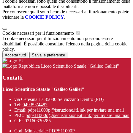
I cookie necessari sono quelli che consentono il funzionamento della
piattaforma e non è possibile disabilitarli.
Per conoscere quali sono i cookie necessari al funzionamento potete
visionare la
COOKIE POLICY
.
Cookie necessari per il funzionamento
I cookie necessari per il funzionamento non possono essere
disabilitati. È possibile consultare l'elenco nella pagina della cookie
policy.
Accetta tutti
Salva le preferenze
Liceo Scientifico Statale "Galileo Galilei"
Contatti
Liceo Scientifico Statale "Galileo Galilei"
via Ceresina 17 35030 Selvazzano Dentro (PD)
Tel:
049 8974487
Email:
pdps11000p@istruzione.it
Link per inviare una mail
PEC:
pdps11000p@pec.istruzione.it
Link per inviare una mail
C.F.: 92160330285
Cod. Ministeriale: PDPS11000P