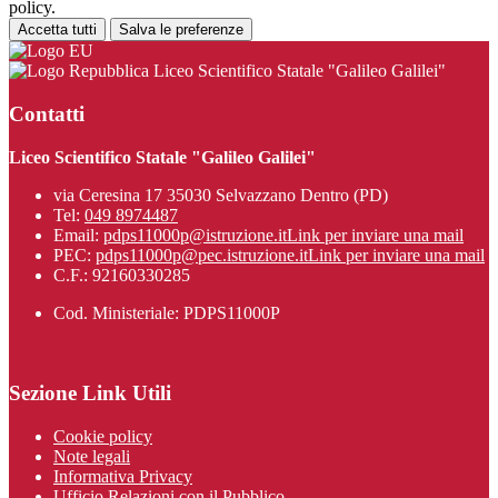
policy.
Accetta tutti
Salva le preferenze
Liceo Scientifico Statale "Galileo Galilei"
Contatti
Liceo Scientifico Statale "Galileo Galilei"
via Ceresina 17 35030 Selvazzano Dentro (PD)
Tel:
049 8974487
Email:
pdps11000p@istruzione.it
Link per inviare una mail
PEC:
pdps11000p@pec.istruzione.it
Link per inviare una mail
C.F.: 92160330285
Cod. Ministeriale: PDPS11000P
Sezione Link Utili
Cookie policy
Note legali
Informativa Privacy
Ufficio Relazioni con il Pubblico