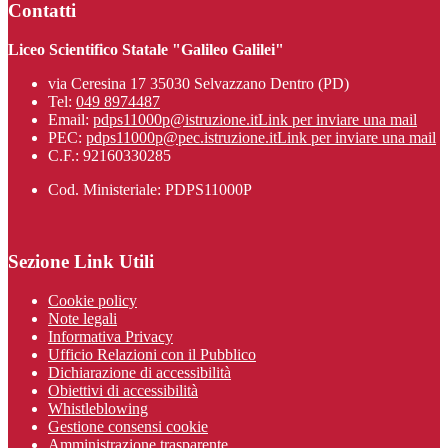
Contatti
Liceo Scientifico Statale "Galileo Galilei"
via Ceresina 17 35030 Selvazzano Dentro (PD)
Tel:
049 8974487
Email:
pdps11000p@istruzione.it
Link per inviare una mail
PEC:
pdps11000p@pec.istruzione.it
Link per inviare una mail
C.F.: 92160330285
Cod. Ministeriale: PDPS11000P
Sezione Link Utili
Cookie policy
Note legali
Informativa Privacy
Ufficio Relazioni con il Pubblico
Dichiarazione di accessibilità
Obiettivi di accessibilità
Whistleblowing
Gestione consensi cookie
Amministrazione trasparente