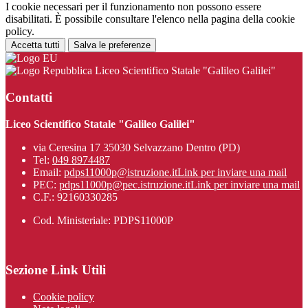
I cookie necessari per il funzionamento non possono essere
disabilitati. È possibile consultare l'elenco nella pagina della cookie
policy.
Accetta tutti
Salva le preferenze
Liceo Scientifico Statale "Galileo Galilei"
Contatti
Liceo Scientifico Statale "Galileo Galilei"
via Ceresina 17 35030 Selvazzano Dentro (PD)
Tel:
049 8974487
Email:
pdps11000p@istruzione.it
Link per inviare una mail
PEC:
pdps11000p@pec.istruzione.it
Link per inviare una mail
C.F.: 92160330285
Cod. Ministeriale: PDPS11000P
Sezione Link Utili
Cookie policy