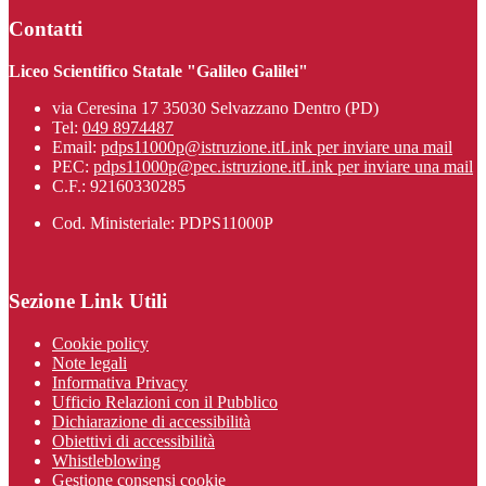
Contatti
Liceo Scientifico Statale "Galileo Galilei"
via Ceresina 17 35030 Selvazzano Dentro (PD)
Tel:
049 8974487
Email:
pdps11000p@istruzione.it
Link per inviare una mail
PEC:
pdps11000p@pec.istruzione.it
Link per inviare una mail
C.F.: 92160330285
Cod. Ministeriale: PDPS11000P
Sezione Link Utili
Cookie policy
Note legali
Informativa Privacy
Ufficio Relazioni con il Pubblico
Dichiarazione di accessibilità
Obiettivi di accessibilità
Whistleblowing
Gestione consensi cookie