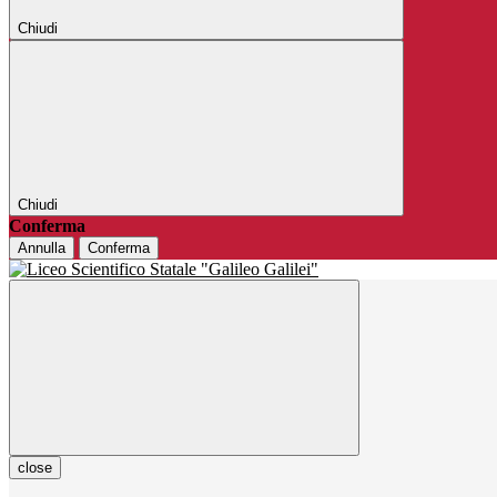
Chiudi
Chiudi
Conferma
Annulla
Conferma
close