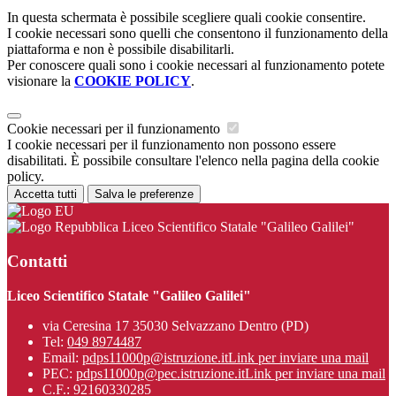
In questa schermata è possibile scegliere quali cookie consentire.
I cookie necessari sono quelli che consentono il funzionamento della
piattaforma e non è possibile disabilitarli.
Per conoscere quali sono i cookie necessari al funzionamento potete
visionare la
COOKIE POLICY
.
Cookie necessari per il funzionamento
I cookie necessari per il funzionamento non possono essere
disabilitati. È possibile consultare l'elenco nella pagina della cookie
policy.
Accetta tutti
Salva le preferenze
Liceo Scientifico Statale "Galileo Galilei"
Contatti
Liceo Scientifico Statale "Galileo Galilei"
via Ceresina 17 35030 Selvazzano Dentro (PD)
Tel:
049 8974487
Email:
pdps11000p@istruzione.it
Link per inviare una mail
PEC:
pdps11000p@pec.istruzione.it
Link per inviare una mail
C.F.: 92160330285