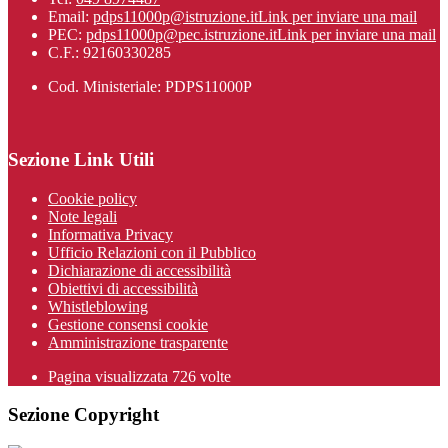
Email:
pdps11000p@istruzione.it
Link per inviare una mail
PEC:
pdps11000p@pec.istruzione.it
Link per inviare una mail
C.F.: 92160330285
Cod. Ministeriale: PDPS11000P
Sezione Link Utili
Cookie policy
Note legali
Informativa Privacy
Ufficio Relazioni con il Pubblico
Dichiarazione di accessibilità
Obiettivi di accessibilità
Whistleblowing
Gestione consensi cookie
Amministrazione trasparente
Pagina visualizzata
726
volte
Sezione Copyright