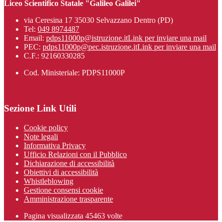
Liceo Scientifico Statale "Galileo Galilei"
via Ceresina 17 35030 Selvazzano Dentro (PD)
Tel:
049 8974487
Email:
pdps11000p@istruzione.it
Link per inviare una mail
PEC:
pdps11000p@pec.istruzione.it
Link per inviare una mail
C.F.: 92160330285
Cod. Ministeriale: PDPS11000P
Sezione Link Utili
Cookie policy
Note legali
Informativa Privacy
Ufficio Relazioni con il Pubblico
Dichiarazione di accessibilità
Obiettivi di accessibilità
Whistleblowing
Gestione consensi cookie
Amministrazione trasparente
Pagina visualizzata
45463
volte