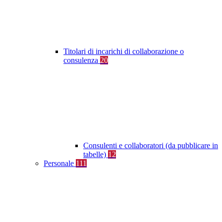
Titolari di incarichi di collaborazione o
consulenza
20
Consulenti e collaboratori (da pubblicare in
tabelle)
12
Personale
111