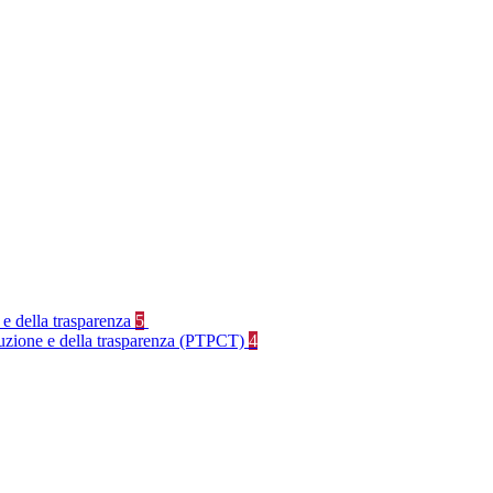
 e della trasparenza
5
rruzione e della trasparenza (PTPCT)
4