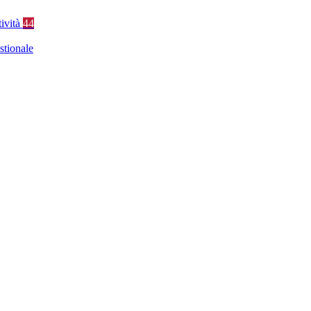
tività
44
stionale