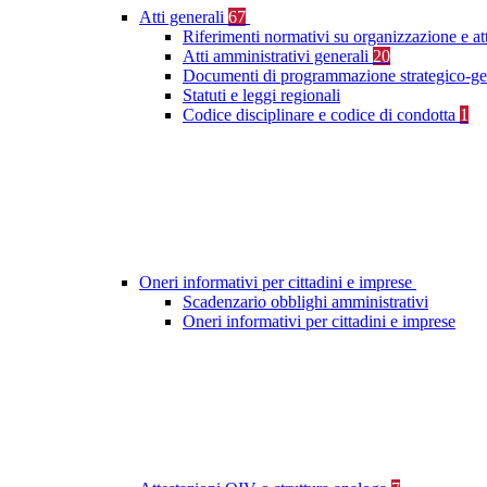
Atti generali
67
Riferimenti normativi su organizzazione e at
Atti amministrativi generali
20
Documenti di programmazione strategico-ge
Statuti e leggi regionali
Codice disciplinare e codice di condotta
1
Oneri informativi per cittadini e imprese
Scadenzario obblighi amministrativi
Oneri informativi per cittadini e imprese