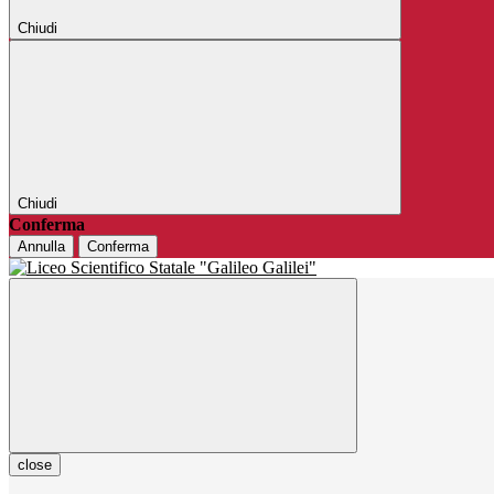
Chiudi
Chiudi
Conferma
Annulla
Conferma
close