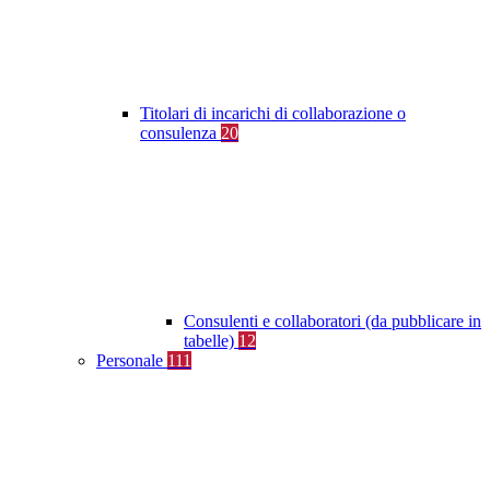
Titolari di incarichi di collaborazione o
consulenza
20
Consulenti e collaboratori (da pubblicare in
tabelle)
12
Personale
111