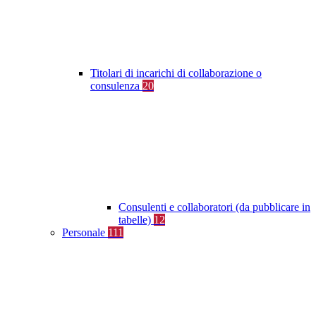
Titolari di incarichi di collaborazione o
consulenza
20
Consulenti e collaboratori (da pubblicare in
tabelle)
12
Personale
111