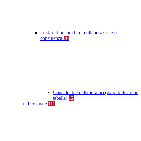
Titolari di incarichi di collaborazione o
consulenza
20
Consulenti e collaboratori (da pubblicare in
tabelle)
12
Personale
111