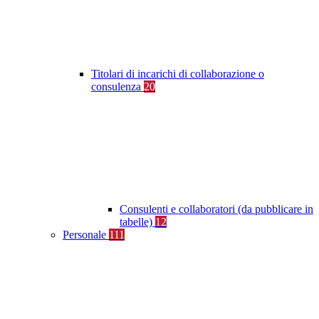
Titolari di incarichi di collaborazione o
consulenza
20
Consulenti e collaboratori (da pubblicare in
tabelle)
12
Personale
111