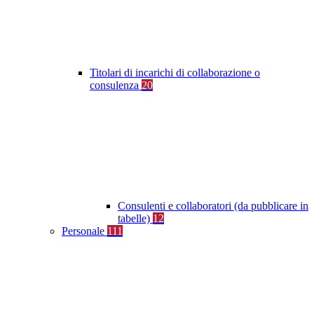
Titolari di incarichi di collaborazione o
consulenza
20
Consulenti e collaboratori (da pubblicare in
tabelle)
12
Personale
111