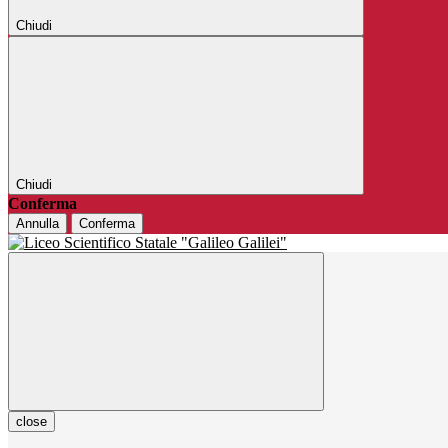
Chiudi
Chiudi
Conferma
Annulla
Conferma
close