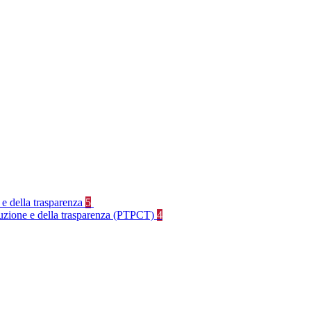
 e della trasparenza
5
rruzione e della trasparenza (PTPCT)
4