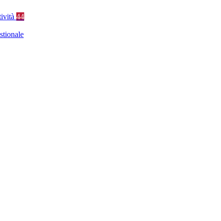
tività
44
stionale