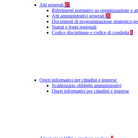
Atti generali
67
Riferimenti normativi su organizzazione e at
Atti amministrativi generali
20
Documenti di programmazione strategico-ge
Statuti e leggi regionali
Codice disciplinare e codice di condotta
1
Oneri informativi per cittadini e imprese
Scadenzario obblighi amministrativi
Oneri informativi per cittadini e imprese