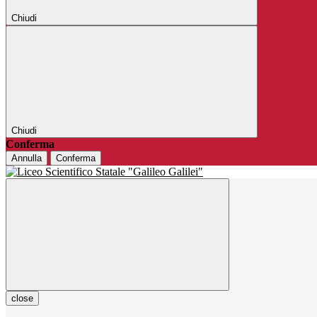
Chiudi
Chiudi
Conferma
Annulla
Conferma
close