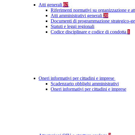
Atti generali
67
Riferimenti normativi su organizzazione e at
Atti amministrativi generali
20
Documenti di programmazione strategico-ge
Statuti e leggi regionali
Codice disciplinare e codice di condotta
1
Oneri informativi per cittadini e imprese
Scadenzario obblighi amministrativi
Oneri informativi per cittadini e imprese