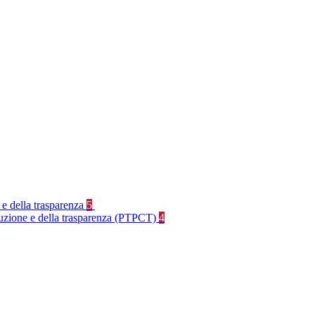
 e della trasparenza
5
rruzione e della trasparenza (PTPCT)
4