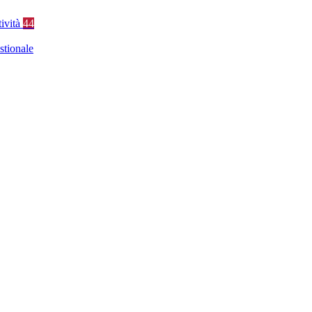
tività
44
stionale