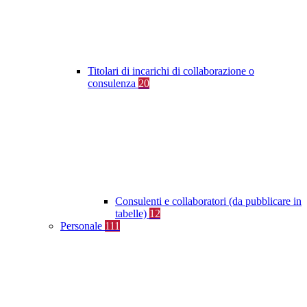
Titolari di incarichi di collaborazione o
consulenza
20
Consulenti e collaboratori (da pubblicare in
tabelle)
12
Personale
111