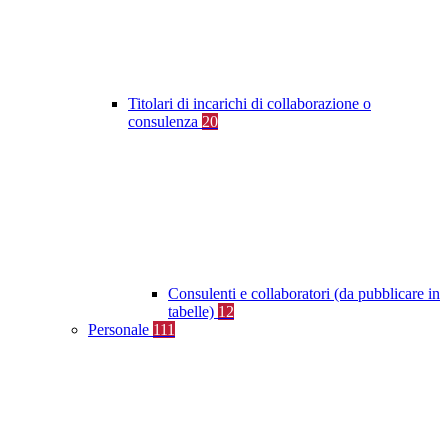
Titolari di incarichi di collaborazione o
consulenza
20
Consulenti e collaboratori (da pubblicare in
tabelle)
12
Personale
111