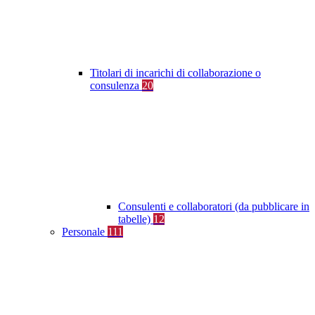
Titolari di incarichi di collaborazione o
consulenza
20
Consulenti e collaboratori (da pubblicare in
tabelle)
12
Personale
111