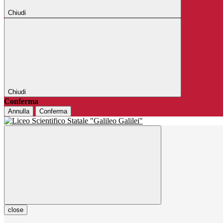
Chiudi
Chiudi
Conferma
Annulla
Conferma
close