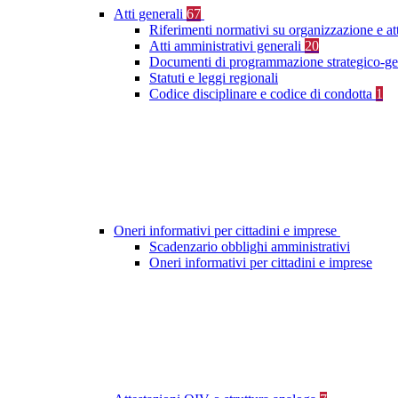
Atti generali
67
Riferimenti normativi su organizzazione e at
Atti amministrativi generali
20
Documenti di programmazione strategico-ge
Statuti e leggi regionali
Codice disciplinare e codice di condotta
1
Oneri informativi per cittadini e imprese
Scadenzario obblighi amministrativi
Oneri informativi per cittadini e imprese