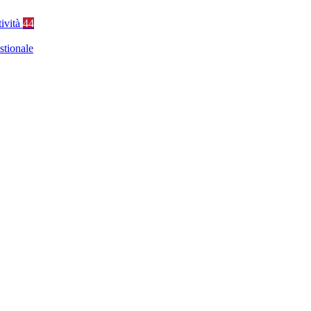
tività
44
stionale