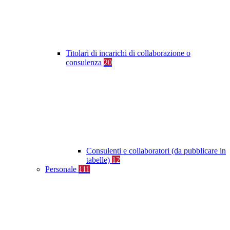
Titolari di incarichi di collaborazione o
consulenza
20
Consulenti e collaboratori (da pubblicare in
tabelle)
12
Personale
111