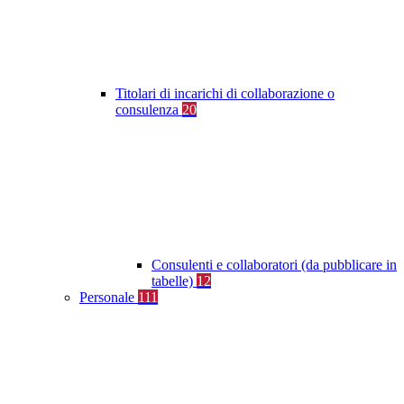
Titolari di incarichi di collaborazione o
consulenza
20
Consulenti e collaboratori (da pubblicare in
tabelle)
12
Personale
111