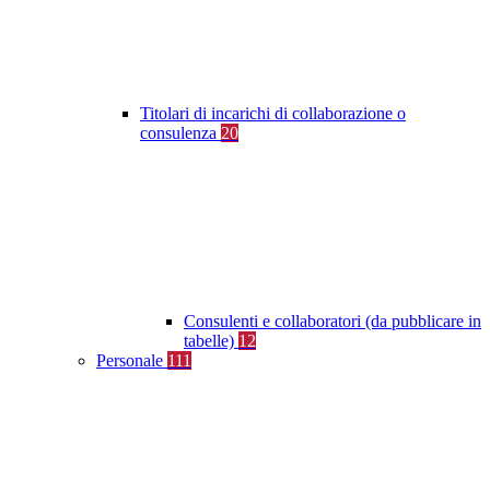
Titolari di incarichi di collaborazione o
consulenza
20
Consulenti e collaboratori (da pubblicare in
tabelle)
12
Personale
111