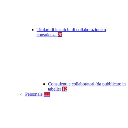
Titolari di incarichi di collaborazione o
consulenza
20
Consulenti e collaboratori (da pubblicare in
tabelle)
12
Personale
111