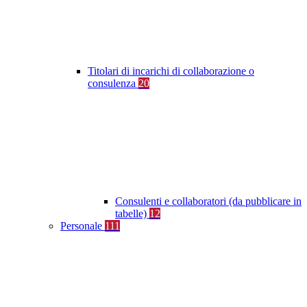
Titolari di incarichi di collaborazione o
consulenza
20
Consulenti e collaboratori (da pubblicare in
tabelle)
12
Personale
111