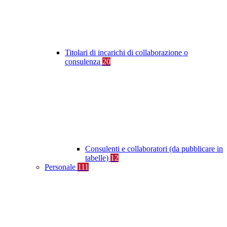
Titolari di incarichi di collaborazione o
consulenza
20
Consulenti e collaboratori (da pubblicare in
tabelle)
12
Personale
111