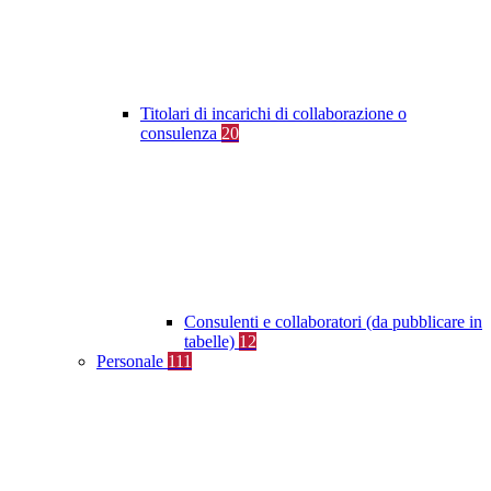
Titolari di incarichi di collaborazione o
consulenza
20
Consulenti e collaboratori (da pubblicare in
tabelle)
12
Personale
111