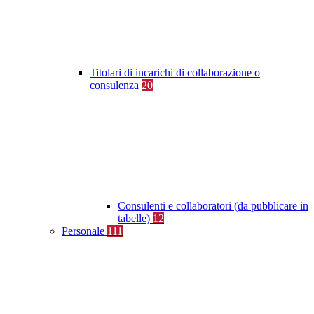
Titolari di incarichi di collaborazione o
consulenza
20
Consulenti e collaboratori (da pubblicare in
tabelle)
12
Personale
111