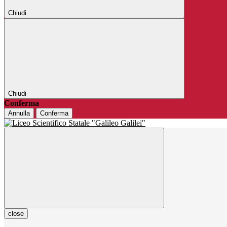
Chiudi
Chiudi
Conferma
Annulla
Conferma
close