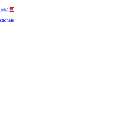
tività
44
stionale