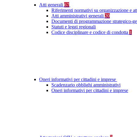
Atti generali
67
Riferimenti normativi su organizzazione e at
Atti amministrativi generali
20
Documenti di programmazione strategico-ge
Statuti e leggi regionali
Codice disciplinare e codice di condotta
1
Oneri informativi per cittadini e imprese
Scadenzario obblighi amministrativi
Oneri informativi per cittadini e imprese