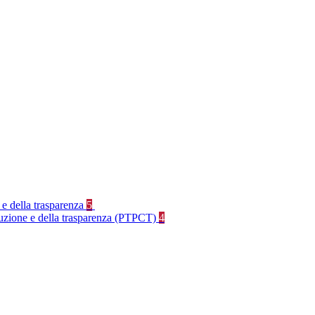
 e della trasparenza
5
rruzione e della trasparenza (PTPCT)
4