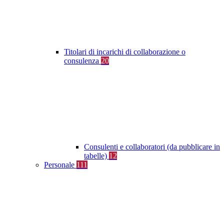
Titolari di incarichi di collaborazione o
consulenza
20
Consulenti e collaboratori (da pubblicare in
tabelle)
12
Personale
111