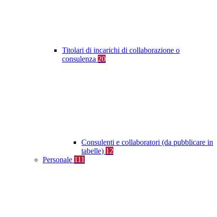
Titolari di incarichi di collaborazione o
consulenza
20
Consulenti e collaboratori (da pubblicare in
tabelle)
12
Personale
111