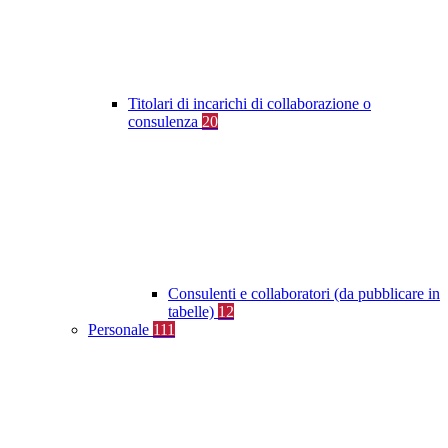
Titolari di incarichi di collaborazione o
consulenza
20
Consulenti e collaboratori (da pubblicare in
tabelle)
12
Personale
111