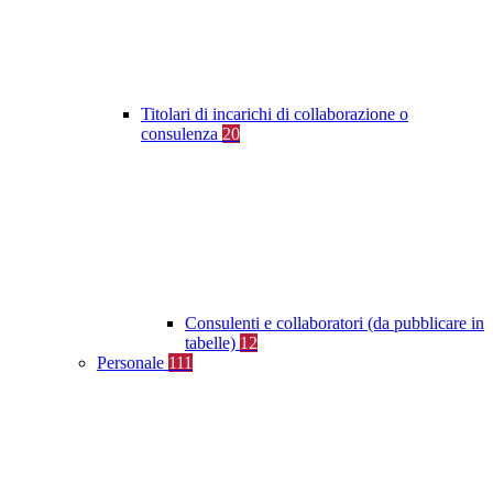
Titolari di incarichi di collaborazione o
consulenza
20
Consulenti e collaboratori (da pubblicare in
tabelle)
12
Personale
111