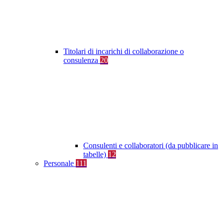
Titolari di incarichi di collaborazione o
consulenza
20
Consulenti e collaboratori (da pubblicare in
tabelle)
12
Personale
111