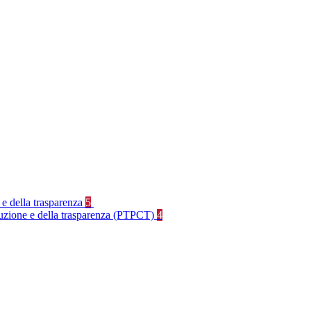
 e della trasparenza
5
rruzione e della trasparenza (PTPCT)
4