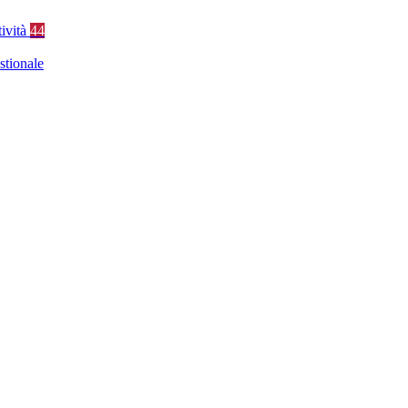
tività
44
stionale