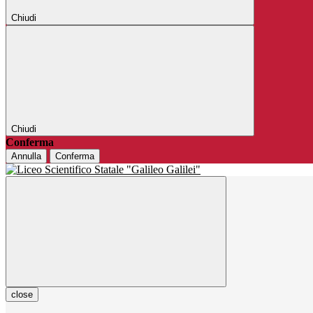
Chiudi
Chiudi
Conferma
Annulla
Conferma
close