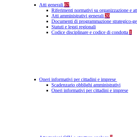
Atti generali
67
Riferimenti normativi su organizzazione e at
Atti amministrativi generali
20
Documenti di programmazione strategico-ge
Statuti e leggi regionali
Codice disciplinare e codice di condotta
1
Oneri informativi per cittadini e imprese
Scadenzario obblighi amministrativi
Oneri informativi per cittadini e imprese