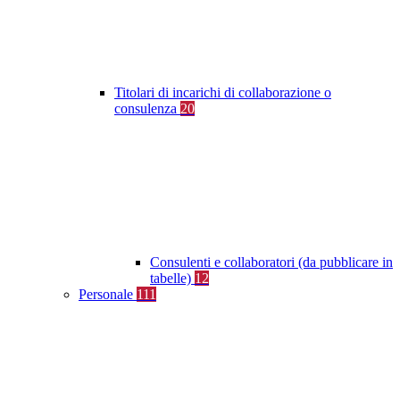
Titolari di incarichi di collaborazione o
consulenza
20
Consulenti e collaboratori (da pubblicare in
tabelle)
12
Personale
111