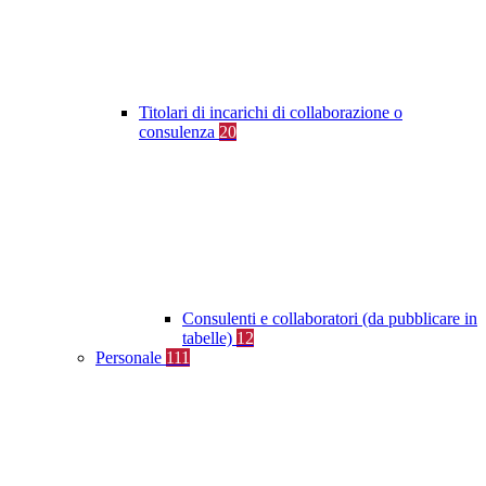
Titolari di incarichi di collaborazione o
consulenza
20
Consulenti e collaboratori (da pubblicare in
tabelle)
12
Personale
111